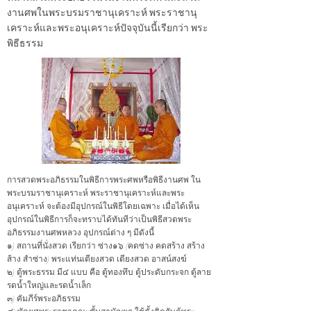
งานศพในพระบรมราชานุเคราะห์ พระราชานุ
เคราะห์และพระอนุเคราะห์ปัจจุบันนี้เรียกว่า พระ
พิธีธรรม
การสวดพระอภิธรรมในพิธีการพระศพหรือพิธีงานศพ ใน
พระบรมราชานุเคราะห์ พระราชานุเคราะห์และพระ
อนุเคราะห์ จะต้องมีอุปกรณ์ในพิธีโดยเฉพาะ เมื่อได้เห็น
อุปกรณ์ในพิธีการก็จะทราบได้ทันทีว่าเป็นพิธีสวดพระ
อภิธรรมงานศพหลวง อุปกรณ์ต่าง ๆ มีดังนี้
๑) สถานที่นั่งสวด เรียกว่า ซ่าง๑๖ (คดซ่าง คดสร้าง สร้าง
ส้าง สำซ่าง) พระแท่นเตียงสวด เตียงสวด อาสน์สงฆ์
๒) ตู้พระธรรม มี๔ แบบ คือ ตู้ทองทึบ ตู้ประดับกระจก ตู้ลาย
รดน้ำใหญ่และรดน้ำเล็ก
๓) คัมภีร์พระอภิธรรม