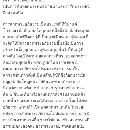
เศร้าโศกของญาติพี่น้อง
เป็นการสืบทอดพระพุทธศาสนาและจารีตประเพณี
อีกส่วนหนึ่ง
การสวดพระอภิธรรมเป็นประเพณีที่มีมาแต่
โบราณ เมื่อมีบุคคลใดบุคคลหนึ่งซึ่งนับถือพระพุทธ
ศาสนาเสียชีวิตลง ผู้ที่เป็นญาติมิตรและผู้คุ้นเคย ก็
จะจัดให้มีการสวดพระอภิธรรมขึ้น เพื่อเป็นการ
สร้างบำเพ็ญกุศลและอุทิศผลบุญนั้นไปให้แก่ผู้ที่
ล่วงลับ โดยยึดตามนัยแนวทางที่พระบรมศาสดา
สัมมาสัมพุทธเจ้า ทรงปฏิบัติในคราวเสด็จไป
เทศนาพระอภิธรรมโปรดพระพุทธมารดาใน
สวรรค์ชั้นดาวดึงส์เป็นหลักปฏิบัติซึ่งถือกันว่าเป็น
บุญกุศลอันใหญ่หลวง พิธีสวดพระอภิธรรม จะ
นิมนต์พระสงฆ์สวด จำนวน ๔ รูป สวดจำนวน ๓
คืน ๕ คืน ๗ คืน หรือตามแต่กำลังศรัทธาของเจ้า
ภาพนั้น ๆ ตามประเพณีนิยมสวด ๔ จบ โดยใช้พระ
อภิธรรม ๗ คัมภีร์ เป็นบทสวดมาแต่เดิม ในระยะ
หลัง ๆ การสวดพระอภิธรรมได้พัฒนาออกไปมาก มี
การนำเอาบทสวดอื่น ๆ มาใช้สวด เช่น สวดพระอภิ
ธรรมมัตถะสังคหะ สวดพระมาลัย สวดสหัสสนัย