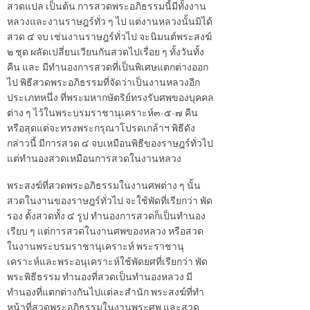
สวดแปล เป็นต้น การสวดพระอภิธรรมนี้มีทั้งงาน
หลวงและงานราษฎร์ทั่ว ๆ ไป แต่งานหลวงนั้นมิได้
สวด ๔ จบ เช่นงานราษฎร์ทั่วไป จะนิมนต์พระสงฆ์
๒ ชุด ผลัดเปลี่ยนเวียนกันสวดไปเรื่อย ๆ ทั้งวันทั้ง
คืน และ มีทำนองการสวดที่เป็นพิเศษแตกต่างออก
ไป พิธีสวดพระอภิธรรมที่จัดว่าเป็นงานหลวงอีก
ประเภทหนึ่ง ที่พระมหากษัตริย์ทรงรับศพของบุคคล
ต่าง ๆ ไว้ในพระบรมราชานุเคราะห์๓-๕-๗ คืน
หรือสุดแต่จะทรงพระกรุณาโปรดเกล้าฯ พิธีดัง
กล่าวนี้ มีการสวด ๔ จบเหมือนพิธีของราษฎร์ทั่วไป
แต่ทำนองสวดเหมือนการสวดในงานหลวง
พระสงฆ์ที่สวดพระอภิธรรมในงานศพต่าง ๆ นั้น
สวดในงานของราษฎร์ทั่วไป จะใช้พัดที่เรียกว่า พัด
รอง ตั้งสวดทั้ง ๔ รูป ทำนองการสวดก็เป็นทำนอง
เรียบ ๆ แต่การสวดในงานศพของหลวง หรือสวด
ในงานพระบรมราชานุเคราะห์ พระราชานุ
เคราะห์และพระอนุเคราะห์ใช้พัดยศที่เรียกว่า พัด
พระพิธีธรรม ทำนองที่สวดเป็นทำนองหลวง มี
ทำนองที่แตกต่างกันไปแต่ละสำนัก พระสงฆ์ที่ทำ
หน้าที่สวดพระอภิธรรมในงานพระศพ และสวด