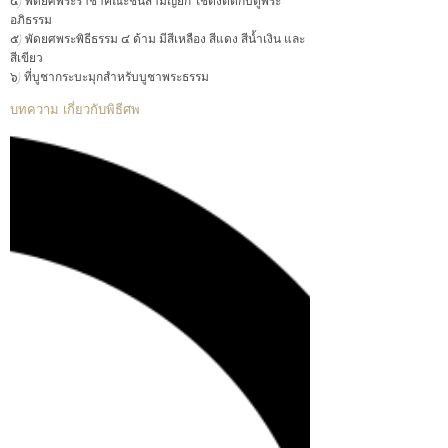
๔) พัดยศพระราชาคณะชั้นสามัญยก ใช้ตั้งติดกับตู้พระ
อภิธรรม
๕) พัดยศพระพิธีธรรม ๔ ด้าม มีสีเหลือง สีแดง สีน้ำเงิน และ
สีเขียว
๖) ที่บูชากระบะมุกสำหรับบูชาพระธรรม
บทความ เกี่ยวกับพิธีศพ