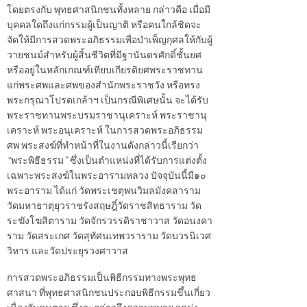
โดยตรงกับ พุทธศาสนิกชนทั้งหลาย กล่าวคือ เมื่อมี
บุคคลใดถึงแก่กรรมผู้เป็นญาติ หรือคนใกล้ชิดจะ
จัดให้มีการสวดพระอภิธรรมเพื่อบำเพ็ญกุศลให้กับผู้
วายชนม์สำหรับผู้สิ้นชีวิตที่มีฐานันดรศักดิ์ชั้นยศ
หรืออยู่ในหลักเกณฑ์เทียบเกียรติยศพระราชทาน
แก่พระศพและศพของสำนักพระราชวัง หรือทรง
พระกรุณาโปรดเกล้าฯ เป็นกรณีพิเศษนั้น จะได้รับ
พระราชทานพระบรมราชานุเคราะห์ พระราชานุ
เคราะห์ พระอนุเคราะห์ ในการสวดพระอภิธรรม
ศพ พระสงฆ์ที่ทำหน้าที่ในงานดังกล่าวนี้เรียกว่า
“พระพิธีธรรม” ซึ่งเป็นตำแหน่งที่ได้รับการแต่งตั้ง
เฉพาะพระสงฆ์ในพระอารามหลวง ปัจจุบันนี้มี๑๐
พระอาราม ได้แก่ วัดพระเชตุพนวิมลมังคลาราม
วัดมหาธาตุยุวราชรังสฤษฎิ์วัดราชสิทธาราม วัด
ระฆังโฆสิตาราม วัดจักรวรรดิราชาวาส วัดอนงคา
ราม วัดสระเกศ วัดสุทัศนเทพวราราม วัดบวรนิเวศ
วิหาร และวัดประยุรวงศาวาส
การสวดพระอภิธรรมเป็นพิธีกรรมทางพระพุทธ
ศาสนา ที่พุทธศาสนิกชนประกอบพิธีกรรมขึ้นเกี่ยว