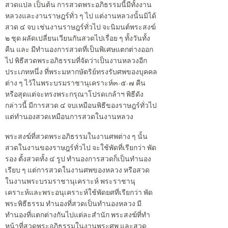
สวดแปล เป็นต้น การสวดพระอภิธรรมนี้มีทั้งงาน
หลวงและงานราษฎร์ทั่ว ๆ ไป แต่งานหลวงนั้นมิได้
สวด ๔ จบ เช่นงานราษฎร์ทั่วไป จะนิมนต์พระสงฆ์
๒ ชุด ผลัดเปลี่ยนเวียนกันสวดไปเรื่อย ๆ ทั้งวันทั้ง
คืน และ มีทำนองการสวดที่เป็นพิเศษแตกต่างออก
ไป พิธีสวดพระอภิธรรมที่จัดว่าเป็นงานหลวงอีก
ประเภทหนึ่ง ที่พระมหากษัตริย์ทรงรับศพของบุคคล
ต่าง ๆ ไว้ในพระบรมราชานุเคราะห์๓-๕-๗ คืน
หรือสุดแต่จะทรงพระกรุณาโปรดเกล้าฯ พิธีดัง
กล่าวนี้ มีการสวด ๔ จบเหมือนพิธีของราษฎร์ทั่วไป
แต่ทำนองสวดเหมือนการสวดในงานหลวง
พระสงฆ์ที่สวดพระอภิธรรมในงานศพต่าง ๆ นั้น
สวดในงานของราษฎร์ทั่วไป จะใช้พัดที่เรียกว่า พัด
รอง ตั้งสวดทั้ง ๔ รูป ทำนองการสวดก็เป็นทำนอง
เรียบ ๆ แต่การสวดในงานศพของหลวง หรือสวด
ในงานพระบรมราชานุเคราะห์ พระราชานุ
เคราะห์และพระอนุเคราะห์ใช้พัดยศที่เรียกว่า พัด
พระพิธีธรรม ทำนองที่สวดเป็นทำนองหลวง มี
ทำนองที่แตกต่างกันไปแต่ละสำนัก พระสงฆ์ที่ทำ
หน้าที่สวดพระอภิธรรมในงานพระศพ และสวด