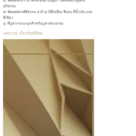
๔) พัดยศพระราชาคณะชั้นสามัญยก ใช้ตั้งติดกับตู้พระ
อภิธรรม
๕) พัดยศพระพิธีธรรม ๔ ด้าม มีสีเหลือง สีแดง สีน้ำเงิน และ
สีเขียว
๖) ที่บูชากระบะมุกสำหรับบูชาพระธรรม
บทความ เกี่ยวกับพิธีศพ