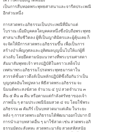
เศร้าโศกของญาติพี่น้อง
เป็นการสืบทอดพระพุทธศาสนาและจารีตประเพณี
อีกส่วนหนึ่ง
การสวดพระอภิธรรมเป็นประเพณีที่มีมาแต่
โบราณ เมื่อมีบุคคลใดบุคคลหนึ่งซึ่งนับถือพระพุทธ
ศาสนาเสียชีวิตลง ผู้ที่เป็นญาติมิตรและผู้คุ้นเคย ก็
จะจัดให้มีการสวดพระอภิธรรมขึ้น เพื่อเป็นการ
สร้างบำเพ็ญกุศลและอุทิศผลบุญนั้นไปให้แก่ผู้ที่
ล่วงลับ โดยยึดตามนัยแนวทางที่พระบรมศาสดา
สัมมาสัมพุทธเจ้า ทรงปฏิบัติในคราวเสด็จไป
เทศนาพระอภิธรรมโปรดพระพุทธมารดาใน
สวรรค์ชั้นดาวดึงส์เป็นหลักปฏิบัติซึ่งถือกันว่าเป็น
บุญกุศลอันใหญ่หลวง พิธีสวดพระอภิธรรม จะ
นิมนต์พระสงฆ์สวด จำนวน ๔ รูป สวดจำนวน ๓
คืน ๕ คืน ๗ คืน หรือตามแต่กำลังศรัทธาของเจ้า
ภาพนั้น ๆ ตามประเพณีนิยมสวด ๔ จบ โดยใช้พระ
อภิธรรม ๗ คัมภีร์ เป็นบทสวดมาแต่เดิม ในระยะ
หลัง ๆ การสวดพระอภิธรรมได้พัฒนาออกไปมาก มี
การนำเอาบทสวดอื่น ๆ มาใช้สวด เช่น สวดพระอภิ
ธรรมมัตถะสังคหะ สวดพระมาลัย สวดสหัสสนัย