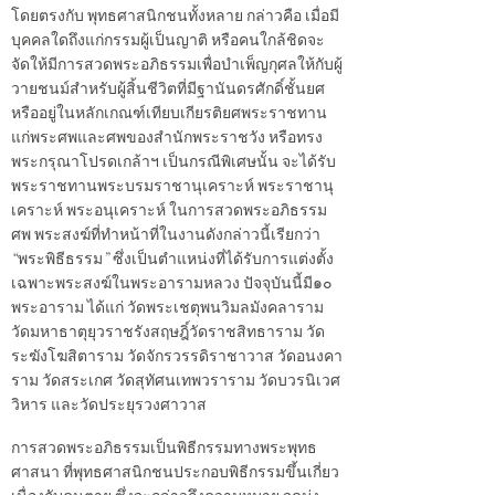
โดยตรงกับ พุทธศาสนิกชนทั้งหลาย กล่าวคือ เมื่อมี
บุคคลใดถึงแก่กรรมผู้เป็นญาติ หรือคนใกล้ชิดจะ
จัดให้มีการสวดพระอภิธรรมเพื่อบำเพ็ญกุศลให้กับผู้
วายชนม์สำหรับผู้สิ้นชีวิตที่มีฐานันดรศักดิ์ชั้นยศ
หรืออยู่ในหลักเกณฑ์เทียบเกียรติยศพระราชทาน
แก่พระศพและศพของสำนักพระราชวัง หรือทรง
พระกรุณาโปรดเกล้าฯ เป็นกรณีพิเศษนั้น จะได้รับ
พระราชทานพระบรมราชานุเคราะห์ พระราชานุ
เคราะห์ พระอนุเคราะห์ ในการสวดพระอภิธรรม
ศพ พระสงฆ์ที่ทำหน้าที่ในงานดังกล่าวนี้เรียกว่า
“พระพิธีธรรม” ซึ่งเป็นตำแหน่งที่ได้รับการแต่งตั้ง
เฉพาะพระสงฆ์ในพระอารามหลวง ปัจจุบันนี้มี๑๐
พระอาราม ได้แก่ วัดพระเชตุพนวิมลมังคลาราม
วัดมหาธาตุยุวราชรังสฤษฎิ์วัดราชสิทธาราม วัด
ระฆังโฆสิตาราม วัดจักรวรรดิราชาวาส วัดอนงคา
ราม วัดสระเกศ วัดสุทัศนเทพวราราม วัดบวรนิเวศ
วิหาร และวัดประยุรวงศาวาส
การสวดพระอภิธรรมเป็นพิธีกรรมทางพระพุทธ
ศาสนา ที่พุทธศาสนิกชนประกอบพิธีกรรมขึ้นเกี่ยว