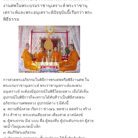
งานศพในพระบรมราชานุเคราะห์ พระราชานุ
เคราะห์และพระอนุเคราะห์ปัจจุบันนี้เรียกว่า พระ
พิธีธรรม
การสวดพระอภิธรรมในพิธีการพระศพหรือพิธีงานศพ ใน
พระบรมราชานุเคราะห์ พระราชานุเคราะห์และพระ
อนุเคราะห์ จะต้องมีอุปกรณ์ในพิธีโดยเฉพาะ เมื่อได้เห็น
อุปกรณ์ในพิธีการก็จะทราบได้ทันทีว่าเป็นพิธีสวดพระ
อภิธรรมงานศพหลวง อุปกรณ์ต่าง ๆ มีดังนี้
๑) สถานที่นั่งสวด เรียกว่า ซ่าง๑๖ (คดซ่าง คดสร้าง สร้าง
ส้าง สำซ่าง) พระแท่นเตียงสวด เตียงสวด อาสน์สงฆ์
๒) ตู้พระธรรม มี๔ แบบ คือ ตู้ทองทึบ ตู้ประดับกระจก ตู้ลาย
รดน้ำใหญ่และรดน้ำเล็ก
๓) คัมภีร์พระอภิธรรม