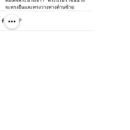
สมเด็จพระนางเจ้าฯ   พระบรมราชินีนาถ  
จะทรงยืนและทรงวางทางด้านซ้าย)
โพสต์ล่าสุด
ดูทั้งหมด