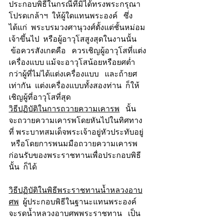
ประกอบพิธีในกรณีที่มิได้ทรงพระกรุณา
โปรดเกล้าฯ  ให้ผู้ใดแทนพระองค์   ซึ่ง
ได้แก่  พระบรมวงศานุวงศ์ตั้งแต่ชั้นหม่อม
เจ้าขึ้นไป  หรือผู้อาวุโสสูงสุดในงานนั้น     
 ข้อควรสังเกตคือ   ควรเชิญผู้อาวุโสที่แต่ง
เครื่องแบบ แม้จะอาวุโสน้อยหรือยศต่ำ
กว่าผู้ที่ไม่ได้แต่งเครื่องแบบ   และถ้ายศ
เท่ากัน  แต่งเครื่องแบบทั้งสองท่าน  ก็ให้
เชิญผู้ที่อาวุโสที่สุด 
วิธีปฏิบัติในการถวายความเคารพ
   นั้น   
จะถวายความเคารพโดยหันไปในทิศทาง
ที่ พระบาทสมเด็จพระเจ้าอยู่หัวประทับอยู่ 
 หรือโดยการพนมมือถวายความเคารพ 
ก่อนรับของพระราชทานเพื่อประกอบพิธี
นั้น  ก็ได้
วิธีปฏิบัติในพิธีพระราชทานน้ำหลวงอาบ
ศพ
  ผู้ประกอบพิธีในฐานะแทนพระองค์  
จะรดน้ำหลวงอาบศพพระราชทาน   เป็น