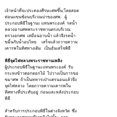
เจ้าหน้าที่จะประคองศีรษะศพขึ้น(โดยสอด
ท่อนแขนช้อนบริเวณบ่าของศพ)   ผู้
ประกอบพิธีในฐานะ แทนพระองค์  รดน้ำ
หลวงอาบศพพระราชทานตรงบริเวณ
ทรวงอกศพ  เสมือนอาบน้ำ แล้วจึงรดน้ำ
ขมิ้นกับน้ำอบไทย     เสร็จแล้วถวายความ
เคารพในทิศทางเดิม   เป็นอันเสร็จพิธี
พิธีจุดไฟหลวงพระราชทานเพลิง
ผู้ประกอบพิธีในฐานะแทนพระองค์  รับ
กระทงข้าวตอกดอกไม้  ไปวางเป็นการขอ
ขมาศพ  ถ้าเป็นทหารเป่าแตรนอนแล้วจึง
จุดไฟหลวง  โดยถวายความเคารพใน
ทิศทางที่ประทับอยู่  ก่อนและหลังประกอบ
พิธี
สำหรับการประกอบพิธีในต่างจังหวัด  ซึ่ง